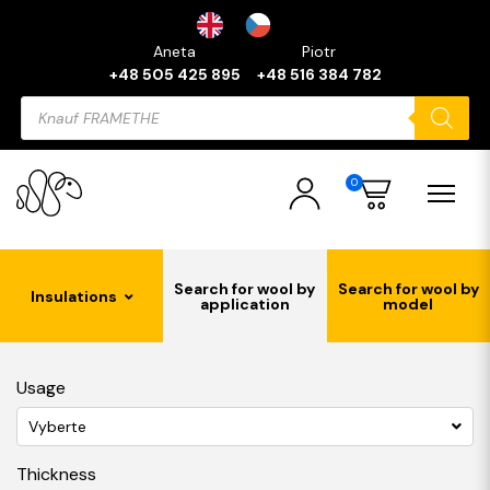
Aneta
Piotr
+48 505 425 895
+48 516 384 782
Products
search
0
Search for wool by
Search for wool by
Insulations
application
model
Usage
Vyberte
Thickness