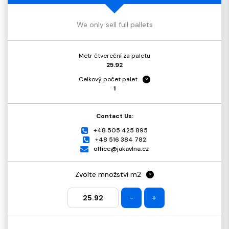
We only sell full pallets
Metr čtvereční za paletu
25.92
Celkový počet palet
?
1
Contact Us:
+48 505 425 895
+48 516 384 782
office@jakavlna.cz
Zvolte množství m2
?
-
+